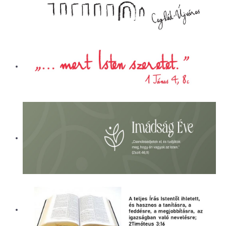
ÜGYINTÉZÉS
LETÖLTÉSEK
ELÉRHETŐSÉG
EVANGÉLIZÁCIÓS SOROZATOK
PÁLYÁZATI BESZÁMOLÓK
KÓRHÁZLELKÉSZI SZOLGÁLAT
ALAPÍTVÁNY
NAPI CSENDESSÉG
CEGLÉDI REFORMÁTUS ÁLTALÁNOS
ISKOLA ÉS ÓVODA