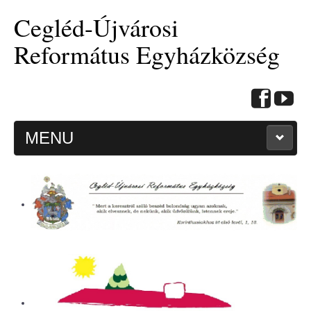
Cegléd-Újvárosi
Református Egyházközség
MENU
KEZDŐOLDAL
HITMÉLYÍTŐ CIKKEK
BEMUTATKOZÁS
ALKALMAINK