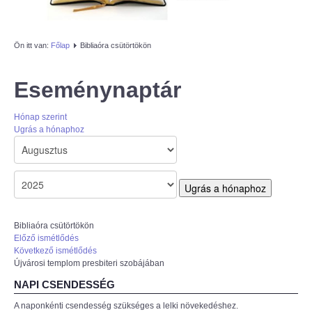
AZÚR IFI
Ön itt van:
Főlap
Bibliaóra csütörtökön
MAGYAR REFORMÁTUS
SZERETETSZOLGÁLAT
Eseménynaptár
ISKOLAGYÜMÖLCS PÁLYÁZAT
Hónap szerint
Ugrás a hónaphoz
"KŐRÖSTETÉTLENI ÚJ TORNATEREM
ÉPÍTÉSE" PÁLYÁZAT
Ugrás a hónaphoz
Bibliaóra csütörtökön
Előző ismétlődés
Következő ismétlődés
Újvárosi templom presbiteri szobájában
NAPI CSENDESSÉG
A naponkénti csendesség szükséges a lelki növekedéshez.