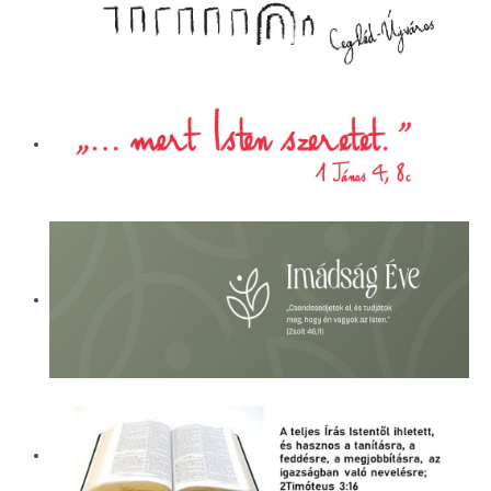
ÜGYINTÉZÉS
LETÖLTÉSEK
ELÉRHETŐSÉG
EVANGÉLIZÁCIÓS SOROZATOK
PÁLYÁZATI BESZÁMOLÓK
KÓRHÁZLELKÉSZI SZOLGÁLAT
ALAPÍTVÁNY
NAPI CSENDESSÉG
CEGLÉDI REFORMÁTUS ÁLTALÁNOS
ISKOLA ÉS ÓVODA