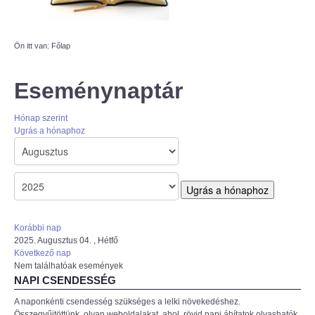
AZÚR IFI
Ön itt van:
Főlap
MAGYAR REFORMÁTUS
SZERETETSZOLGÁLAT
Eseménynaptár
ISKOLAGYÜMÖLCS PÁLYÁZAT
Hónap szerint
Ugrás a hónaphoz
"KŐRÖSTETÉTLENI ÚJ TORNATEREM
ÉPÍTÉSE" PÁLYÁZAT
Ugrás a hónaphoz
Korábbi nap
2025. Augusztus 04. , Hétfő
Következő nap
Nem találhatóak események
NAPI CSENDESSÉG
A naponkénti csendesség szükséges a lelki növekedéshez.
Összegyűjtöttünk, olyan weboldalakat, ahol rövid napi áhítatok olvashatók,