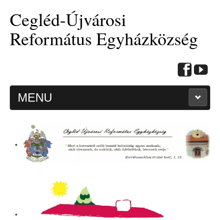
Cegléd-Újvárosi
Református Egyházközség
MENU
KEZDŐOLDAL
HITMÉLYÍTŐ CIKKEK
BEMUTATKOZÁS
ALKALMAINK