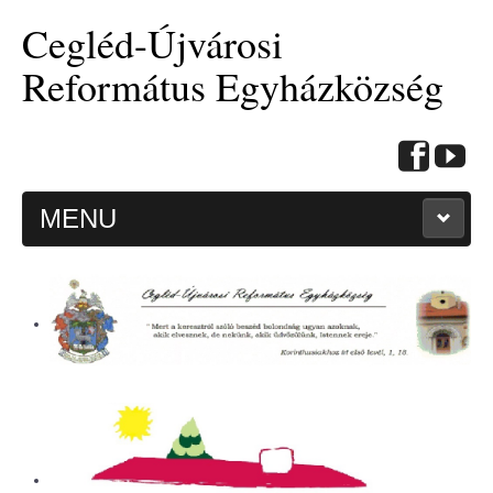
Cegléd-Újvárosi
Református Egyházközség
MENU
KEZDŐOLDAL
HITMÉLYÍTŐ CIKKEK
BEMUTATKOZÁS
ALKALMAINK