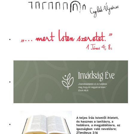
ÜGYINTÉZÉS
LETÖLTÉSEK
ELÉRHETŐSÉG
EVANGÉLIZÁCIÓS SOROZATOK
PÁLYÁZATI BESZÁMOLÓK
KÓRHÁZLELKÉSZI SZOLGÁLAT
ALAPÍTVÁNY
NAPI CSENDESSÉG
CEGLÉDI REFORMÁTUS ÁLTALÁNOS
ISKOLA ÉS ÓVODA