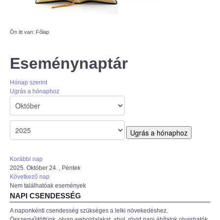
AZÚR IFI
Ön itt van:
Főlap
MAGYAR REFORMÁTUS
SZERETETSZOLGÁLAT
Eseménynaptár
ISKOLAGYÜMÖLCS PÁLYÁZAT
Hónap szerint
Ugrás a hónaphoz
"KŐRÖSTETÉTLENI ÚJ TORNATEREM
ÉPÍTÉSE" PÁLYÁZAT
Ugrás a hónaphoz
Korábbi nap
2025. Október 24. , Péntek
Következő nap
Nem találhatóak események
NAPI CSENDESSÉG
A naponkénti csendesség szükséges a lelki növekedéshez.
Összegyűjtöttünk, olyan weboldalakat, ahol rövid napi áhítatok olvashatók,