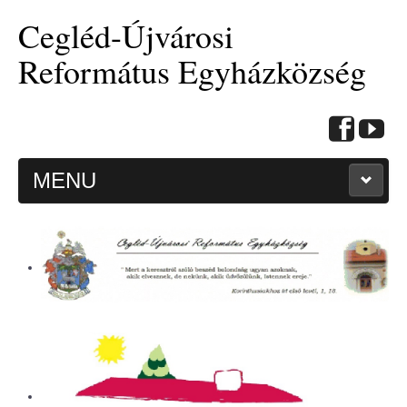
Cegléd-Újvárosi
Református Egyházközség
MENU
KEZDŐOLDAL
HITMÉLYÍTŐ CIKKEK
BEMUTATKOZÁS
ALKALMAINK