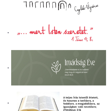
ÜGYINTÉZÉS
LETÖLTÉSEK
ELÉRHETŐSÉG
EVANGÉLIZÁCIÓS SOROZATOK
PÁLYÁZATI BESZÁMOLÓK
KÓRHÁZLELKÉSZI SZOLGÁLAT
ALAPÍTVÁNY
NAPI CSENDESSÉG
CEGLÉDI REFORMÁTUS ÁLTALÁNOS
ISKOLA ÉS ÓVODA