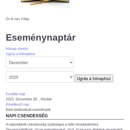
AZÚR IFI
Ön itt van:
Főlap
MAGYAR REFORMÁTUS
SZERETETSZOLGÁLAT
Eseménynaptár
ISKOLAGYÜMÖLCS PÁLYÁZAT
Hónap szerint
Ugrás a hónaphoz
"KŐRÖSTETÉTLENI ÚJ TORNATEREM
ÉPÍTÉSE" PÁLYÁZAT
Ugrás a hónaphoz
Korábbi nap
2025. December 26. , Péntek
Következő nap
Nem találhatóak események
NAPI CSENDESSÉG
A naponkénti csendesség szükséges a lelki növekedéshez.
Összegyűjtöttünk, olyan weboldalakat, ahol rövid napi áhítatok olvashatók,