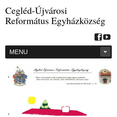
Cegléd-Újvárosi
Református Egyházközség
MENU
KEZDŐOLDAL
HITMÉLYÍTŐ CIKKEK
BEMUTATKOZÁS
ALKALMAINK