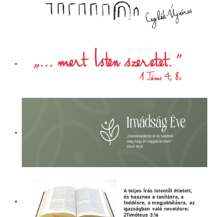
ÜGYINTÉZÉS
LETÖLTÉSEK
ELÉRHETŐSÉG
EVANGÉLIZÁCIÓS SOROZATOK
PÁLYÁZATI BESZÁMOLÓK
KÓRHÁZLELKÉSZI SZOLGÁLAT
ALAPÍTVÁNY
NAPI CSENDESSÉG
CEGLÉDI REFORMÁTUS ÁLTALÁNOS
ISKOLA ÉS ÓVODA