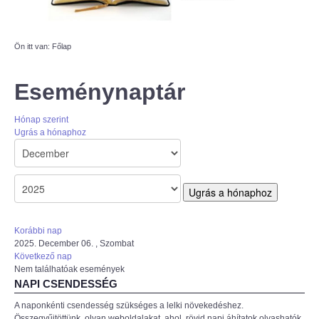
AZÚR IFI
Ön itt van:
Főlap
MAGYAR REFORMÁTUS
SZERETETSZOLGÁLAT
Eseménynaptár
ISKOLAGYÜMÖLCS PÁLYÁZAT
Hónap szerint
Ugrás a hónaphoz
"KŐRÖSTETÉTLENI ÚJ TORNATEREM
ÉPÍTÉSE" PÁLYÁZAT
Ugrás a hónaphoz
Korábbi nap
2025. December 06. , Szombat
Következő nap
Nem találhatóak események
NAPI CSENDESSÉG
A naponkénti csendesség szükséges a lelki növekedéshez.
Összegyűjtöttünk, olyan weboldalakat, ahol rövid napi áhítatok olvashatók,