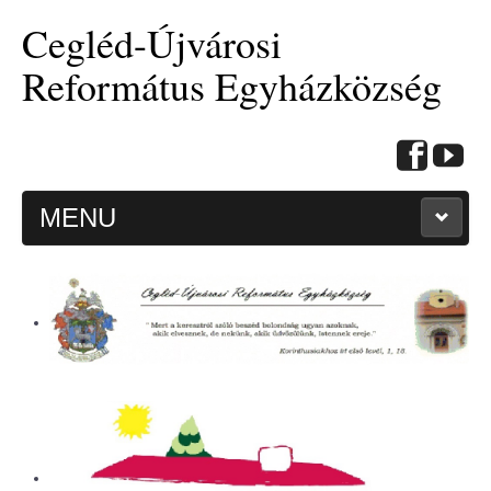
Cegléd-Újvárosi
Református Egyházközség
MENU
KEZDŐOLDAL
HITMÉLYÍTŐ CIKKEK
BEMUTATKOZÁS
ALKALMAINK