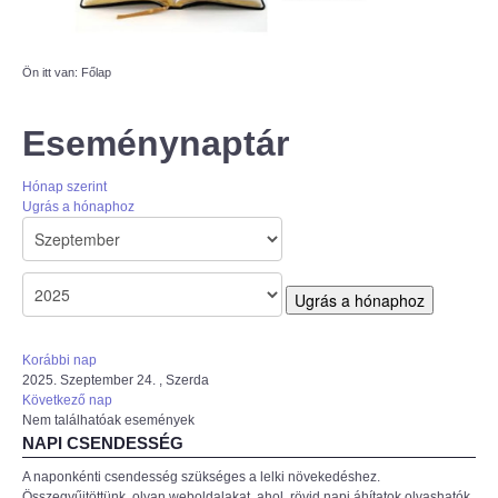
AZÚR IFI
Ön itt van:
Főlap
MAGYAR REFORMÁTUS
SZERETETSZOLGÁLAT
Eseménynaptár
ISKOLAGYÜMÖLCS PÁLYÁZAT
Hónap szerint
Ugrás a hónaphoz
"KŐRÖSTETÉTLENI ÚJ TORNATEREM
ÉPÍTÉSE" PÁLYÁZAT
Ugrás a hónaphoz
Korábbi nap
2025. Szeptember 24. , Szerda
Következő nap
Nem találhatóak események
NAPI CSENDESSÉG
A naponkénti csendesség szükséges a lelki növekedéshez.
Összegyűjtöttünk, olyan weboldalakat, ahol rövid napi áhítatok olvashatók,