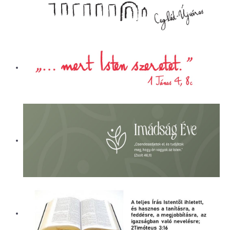
ÜGYINTÉZÉS
LETÖLTÉSEK
ELÉRHETŐSÉG
EVANGÉLIZÁCIÓS SOROZATOK
PÁLYÁZATI BESZÁMOLÓK
KÓRHÁZLELKÉSZI SZOLGÁLAT
ALAPÍTVÁNY
NAPI CSENDESSÉG
CEGLÉDI REFORMÁTUS ÁLTALÁNOS
ISKOLA ÉS ÓVODA