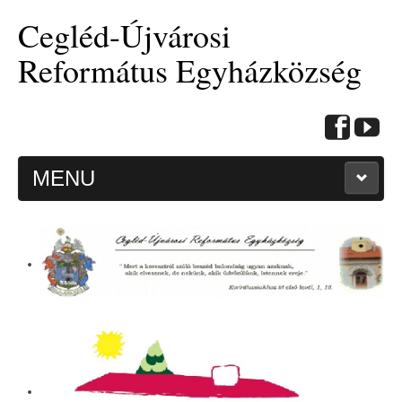
Cegléd-Újvárosi
Református Egyházközség
MENU
KEZDŐOLDAL
HITMÉLYÍTŐ CIKKEK
BEMUTATKOZÁS
ALKALMAINK