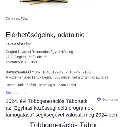
AZÚR IFI
Ön itt van:
Főlap
MAGYAR REFORMÁTUS
SZERETETSZOLGÁLAT
Elérhetőségeink, adataink:
Levelezési cím:
ISKOLAGYÜMÖLCS PÁLYÁZAT
Cegléd-Újvárosi Református Egyházközség
2700 Cegléd, Petőfi utca 6.
"KŐRÖSTETÉTLENI ÚJ TORNATEREM
Telefon:53/310--059
ÉPÍTÉSE" PÁLYÁZAT
Bankszámlaszámunk:
10403129-49575157-49521000
A közleményben kérjük beírni, hogy milyen célra történt az átutalás
Hivatali idő: hétfőtől - péntekig 9-12 óra között.
Bővebben...:
Nyomtatás
2024. évi Többgenerációs Táborunk
az "Egyházi közösségi célú programok
támogatása" segítségével valósult meg 2024-ben.
Többgenerációs Tábor