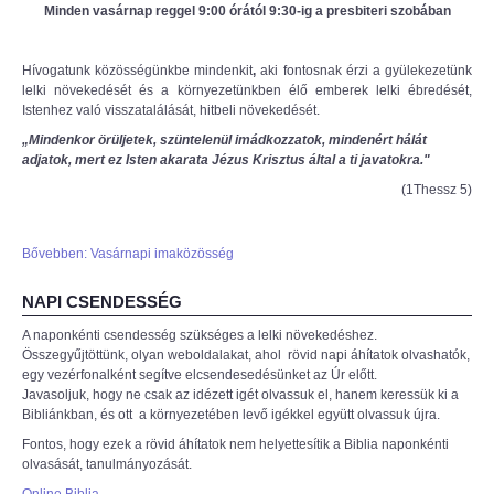
Minden vasárnap reggel 9:00 órától 9:30-ig a presbiteri szobában
Hívogatunk közösségünkbe mindenkit
,
aki fontosnak érzi a gyülekezetünk
lelki növekedését és a környezetünkben élő emberek lelki ébredését,
Istenhez való visszatalálását, hitbeli növekedését.
„Mindenkor örüljetek, szüntelenül imádkozzatok, mindenért hálát
adjatok, mert ez Isten akarata Jézus Krisztus által a ti javatokra."
(1Thessz 5)
Bővebben: Vasárnapi imaközösség
NAPI CSENDESSÉG
A naponkénti csendesség szükséges a lelki növekedéshez.
Összegyűjtöttünk, olyan weboldalakat, ahol rövid napi áhítatok olvashatók,
egy vezérfonalként segítve elcsendesedésünket az Úr előtt.
Javasoljuk, hogy ne csak az idézett igét olvassuk el, hanem keressük ki a
Bibliánkban, és ott a környezetében levő igékkel együtt olvassuk újra.
Fontos, hogy ezek a rövid áhítatok nem helyettesítik a Biblia naponkénti
olvasását, tanulmányozását.
Online Biblia