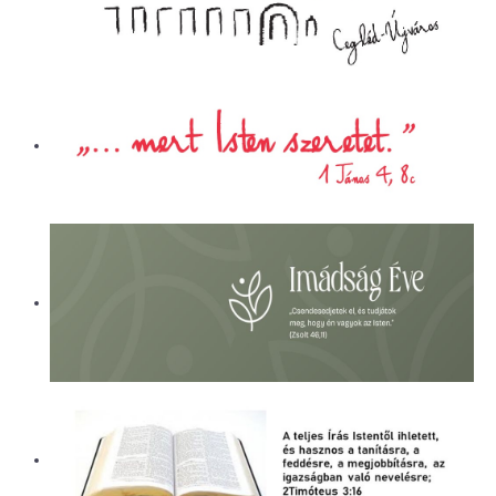
ÜGYINTÉZÉS
LETÖLTÉSEK
ELÉRHETŐSÉG
EVANGÉLIZÁCIÓS SOROZATOK
PÁLYÁZATI BESZÁMOLÓK
KÓRHÁZLELKÉSZI SZOLGÁLAT
ALAPÍTVÁNY
NAPI CSENDESSÉG
CEGLÉDI REFORMÁTUS ÁLTALÁNOS
ISKOLA ÉS ÓVODA