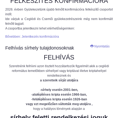
FELKÉSZÍTÉS KONFIRMÁCIÓRA
2026. évben Gyülekezetünk újabb felnőtt konfirmációra felkészítő csoportot
indít.
Ide várjuk a Ceglédi és Csemői gyülekezetrészeink még nem konfirmált
felnőtt tagjait.
A csoportba jelentkezni lehet elérhetőségeinken:
Bővebben: Jelentkezés konfirmációra
Nyomtatás
Felhívás sírhely tulajdonosoknak
FELHÍVÁS
Szeretnénk felhívni azon tisztelt hozzátartozók figyelmét akik a ceglédi
református temetőkben sírhellyel vagy kriptával illetve kriptahellyel
rendelkeznek és
a szeretteik sírját utoljára
-sírhely esetén 2001-ben,
-alulépítéses kripta esetén 1966-ban,
-felülépítéses kripta esetén 1926-ban
vagy ezt megelőzően váltották meg utoljára ,
hogy a hatályos törvények alapján a
sírhely feletti rendelkezési joguk