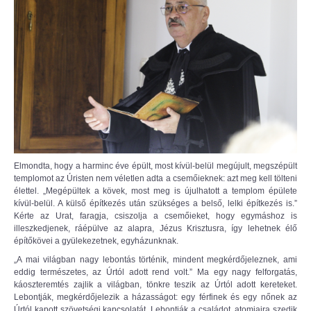
Elmondta, hogy a harminc éve épült, most kívül-belül megújult, megszépült
templomot az Úristen nem véletlen adta a csemőieknek: azt meg kell tölteni
élettel. „Megépültek a kövek, most meg is újulhatott a templom épülete
kívül-belül. A külső építkezés után szükséges a belső, lelki építkezés is.”
Kérte az Urat, faragja, csiszolja a csemőieket, hogy egymáshoz is
illeszkedjenek, ráépülve az alapra, Jézus Krisztusra, így lehetnek élő
építőkövei a gyülekezetnek, egyházunknak.
„A mai világban nagy lebontás történik, mindent megkérdőjeleznek, ami
eddig természetes, az Úrtól adott rend volt.” Ma egy nagy felforgatás,
káoszteremtés zajlik a világban, tönkre teszik az Úrtól adott kereteket.
Lebontják, megkérdőjelezik a házasságot: egy férfinek és egy nőnek az
Úrtól kapott szövetségi kapcsolatát. Lebontják a családot, atomjaira szedik