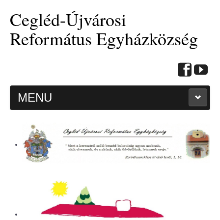
Cegléd-Újvárosi
Református Egyházközség
MENU
KEZDŐOLDAL
HITMÉLYÍTŐ CIKKEK
BEMUTATKOZÁS
ALKALMAINK