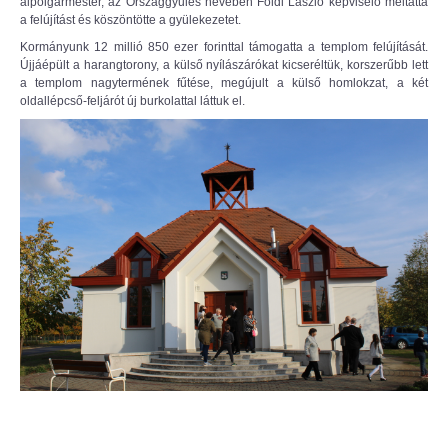
alpolgármester, az Országgyűlés nevében Földi László képviselő méltatta
a felújítást és köszöntötte a gyülekezetet.
Kormányunk 12 millió 850 ezer forinttal támogatta a templom felújítását.
Újjáépült a harangtorony, a külső nyílászárókat kicseréltük, korszerűbb lett
a templom nagytermének fűtése, megújult a külső homlokzat, a két
oldallépcső-feljárót új burkolattal láttuk el.