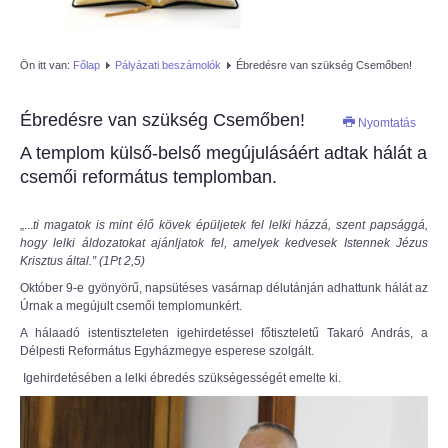
AZÚR IFI
Ön itt van:
Főlap
Pályázati beszámolók
Ébredésre van szükség Csemőben!
MAGYAR REFORMÁTUS
SZERETETSZOLGÁLAT
Ébredésre van szükség Csemőben!
Nyomtatás
A templom külső-belső megújulásáért adtak hálát a
ISKOLAGYÜMÖLCS PÁLYÁZAT
csemői református templomban.
"KŐRÖSTETÉTLENI ÚJ TORNATEREM
„...
ti magatok is mint élő kövek épüljetek fel lelki házzá, szent papsággá,
ÉPÍTÉSE" PÁLYÁZAT
hogy lelki áldozatokat ajánljatok fel, amelyek kedvesek Istennek Jézus
Krisztus által.” (1Pt 2,5)
Október 9-e gyönyörű, napsütéses vasárnap délutánján adhattunk hálát az
Úrnak a megújult csemői templomunkért.
A hálaadó istentiszteleten igehirdetéssel főtiszteletű Takaró András, a
Délpesti Református Egyházmegye esperese szolgált.
Igehirdetésében a lelki ébredés szükségességét emelte ki.