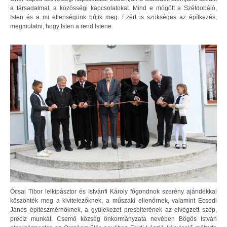
a társadalmat, a közösségi kapcsolatokat. Mind e mögött a Szétdobáló,
Isten és a mi ellenségünk bújik meg. Ezért is szükséges az építkezés,
megmutatni, hogy Isten a rend Istene.
Ócsai Tibor lelkipásztor és Istvánfi Károly főgondnok szerény ajándékkal
köszönték meg a kivitelezőknek, a műszaki ellenőrnek, valamint Ecsedi
János építészmérnöknek, a gyülekezet presbiterének az elvégzett szép,
precíz munkát. Csemő község önkormányzata nevében Bögös István