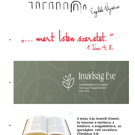
ÜGYINTÉZÉS
LETÖLTÉSEK
ELÉRHETŐSÉG
EVANGÉLIZÁCIÓS SOROZATOK
PÁLYÁZATI BESZÁMOLÓK
KÓRHÁZLELKÉSZI SZOLGÁLAT
ALAPÍTVÁNY
NAPI CSENDESSÉG
CEGLÉDI REFORMÁTUS ÁLTALÁNOS
ISKOLA ÉS ÓVODA