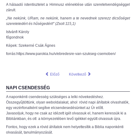
A hálaadó istentisztelet a Himnusz eléneklése után szeretetvendégséggel
zárult.
„Ne nekünk, U
R
am, ne nekünk, hanem a te nevednek szerezz dicsőséget
szeretetedért és hűségedért!” (Zsolt 115,1)
Istvánfi Károly
főgondnok
Képek: Szekerné Csák Ágnes
forrás:https://www.parokia.hu/v/ebredesre-van-szukseg-csemoben/
Előző
Következő
NAPI CSENDESSÉG
A naponkénti csendesség szükséges a lelki növekedéshez.
Összegyűjtöttünk, olyan weboldalakat, ahol rövid napi áhítatok olvashatók,
egy vezérfonalként segítve elcsendesedésünket az Úr előtt.
Javasoljuk, hogy ne csak az idézett igét olvassuk el, hanem keressük ki a
Bibliánkban, és ott a környezetében levő igékkel együtt olvassuk újra.
Fontos, hogy ezek a rövid áhítatok nem helyettesítik a Biblia naponkénti
olvasását, tanulmányozását.